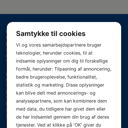
Om klinikken
Samtykke til cookies
Klinik for Fodterapi WTC Healthcare Center
Borupvang 3C, 1. sal
Vi og vores samarbejdspartnere bruger
2750 Ballerup
teknologier, herunder cookies, til at
klinik@fodterapeut.center
indsamle oplysninger om dig til forskellige
Telefon
+45 42951619
formål, herunder: Tilpasning af annoncering,
Åbningstider
bedre brugeroplevelse, funktionalitet,
Mandag
Efter aftale
statistik og marketing. Disse oplysninger
Tirsdag
Efter aftale
Onsdag
Efter aftale
kan blive delt med annoncerings- og
Torsdag
Efter aftale
analysepartnere, som kan kombinere dem
Fredag
Efter aftale
med data, du tidligere har givet dem eller
Lørdag
Lukket
Søndag
Lukket
de har indsamlet gennem din brug af deres
tjenester. Ved at klikke på 'OK' giver du