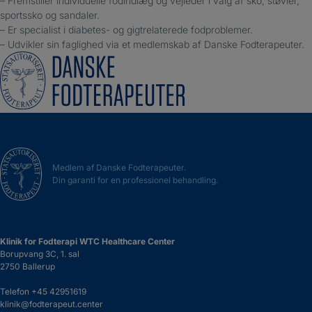
– Fremstiller individuelle fodindlæg og vejleder i valg af sko, støvler,
sportssko og sandaler.
– Er specialist i diabetes- og gigtrelaterede fodproblemer.
– Udvikler sin faglighed via et medlemskab af Danske Fodterapeuter.
Medlem af Danske Fodterapeuter.
Din garanti for en professionel behandling.
Klinik for Fodterapi WTC Healthcare Center
Borupvang 3C, 1. sal
2750 Ballerup
Telefon
+45 42951619
klinik@fodterapeut.center