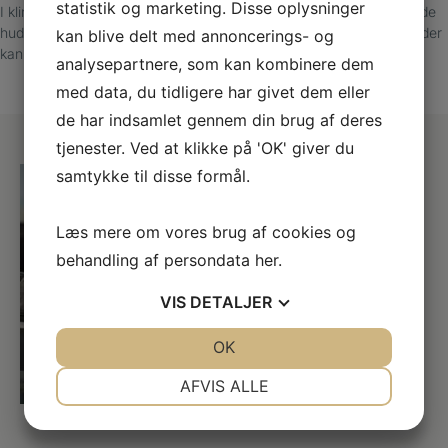
statistik og marketing. Disse oplysninger
I klinikken kan vi lindre dine smerter med indlæg og fjerne den hårde
hud og ligtorne, der generer dig. Vi vejleder dig samtidig i øvelser, der
kan blive delt med annoncerings- og
kan styrke dine fodmuskler.
analysepartnere, som kan kombinere dem
med data, du tidligere har givet dem eller
de har indsamlet gennem din brug af deres
tjenester. Ved at klikke på 'OK' giver du
samtykke til disse formål.
Læs mere om vores brug af cookies og
behandling af persondata
her
.
VIS
DETALJER
JA
NEJ
OK
JA
NEJ
NØDVENDIGE
PRÆFERENCER
AFVIS ALLE
JA
NEJ
JA
NEJ
MARKETING
STATISTIK