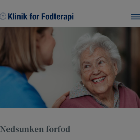
Hop
til
indholdet
Nedsunken forfod