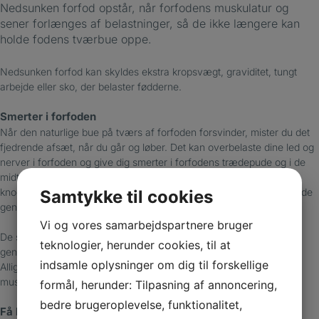
Nedsunken forfod opstår, når forfodens muskulatur og
sener forlænges af belastninger, så de ikke længere kan
holde fodens tværbue oppe.
Nedsunken forfod kan skyldes ekstra kropsvægt, graviditet, tungt
arbejde eller sko, der belaster fødderne.
Smerter i forfoden
Når den naturlige bue på tværs af forfoden forsvinder, mister du det
fjedrende afsæt, når du går og løber. Det kan overbelaste dine led og
nerver i forfoden og give dig smerter i forfodens trædepude og i de
midterste tæer. En nedsunken forfod giver også et hårdere tryk fra
knoglerne mod huden, fordi trædepuderne forskubbes. Det kan både
Samtykke til cookies
genere og føre til hård hud og ligtorne.
Vi og vores samarbejdspartnere bruger
De små muskler og sener, der danner tværbuen, er svære at
teknologier, herunder cookies, til at
genoptræne, da vi ikke har bevidst kontrol over dem enkeltvis.
indsamle oplysninger om dig til forskellige
Alligevel kan særlige øvelser være med til at styrke forfodens
muskulatur.
formål, herunder: Tilpasning af annoncering,
bedre brugeroplevelse, funktionalitet,
Få lindret dine smerter